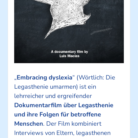
„
Embracing dyslexia
“ (Wörtlich: Die
Legasthenie umarmen) ist ein
lehrreicher und ergreifender
Dokumentarfilm über Legasthenie
und ihre Folgen für betroffene
Menschen
. Der Film kombiniert
Interviews von Eltern, legasthenen