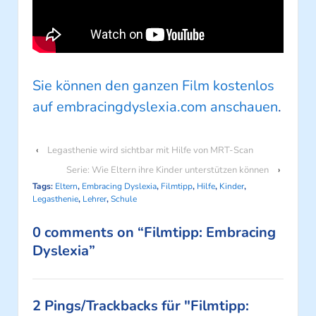
Sie können den ganzen Film kostenlos
auf embracingdyslexia.com anschauen
.
‹
Legasthenie wird sichtbar mit Hilfe von MRT-Scan
Serie: Wie Eltern ihre Kinder unterstützen können
›
Tags:
Eltern
,
Embracing Dyslexia
,
Filmtipp
,
Hilfe
,
Kinder
,
Legasthenie
,
Lehrer
,
Schule
0 comments on “
Filmtipp: Embracing
Dyslexia
”
2 Pings/Trackbacks für "Filmtipp: