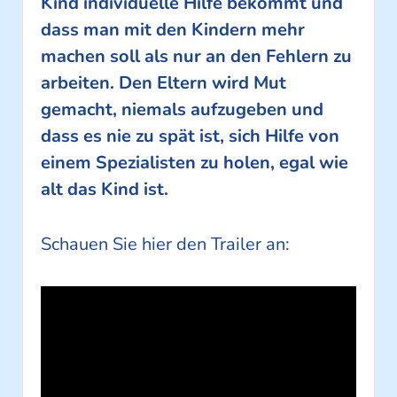
Kind individuelle Hilfe bekommt und
dass man mit den Kindern mehr
machen soll als nur an den Fehlern zu
arbeiten. Den Eltern wird Mut
gemacht, niemals aufzugeben und
dass es nie zu spät ist, sich Hilfe von
einem Spezialisten zu holen, egal wie
alt das Kind ist.
Schauen Sie hier den Trailer an: