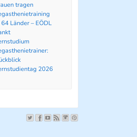
rauen tragen
egasthenietraining
n 64 Länder – EÖDL
ankt
ernstudium
egasthenietrainer:
ückblick
ernstudientag 2026