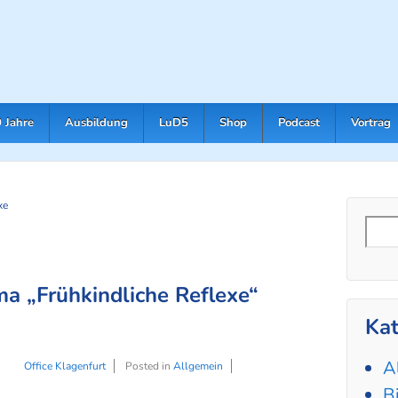
 Jahre
Ausbildung
LuD5
Shop
Podcast
Vortrag
xe
Suc
a „Frühkindliche Reflexe“
Kat
A
Office Klagenfurt
Posted in
Allgemein
B