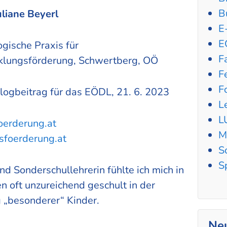
B
uliane Beyerl
E
E
gische Praxis für
F
klungsförderung, Schwertberg, OÖ
F
F
logbeitrag für das EÖDL, 21. 6. 2023
L
L
erderung.at
M
sfoerderung.at
S
S
nd Sonderschullehrerin fühlte ich mich in
n oft unzureichend geschult in der
 „besonderer“ Kinder.
Neu