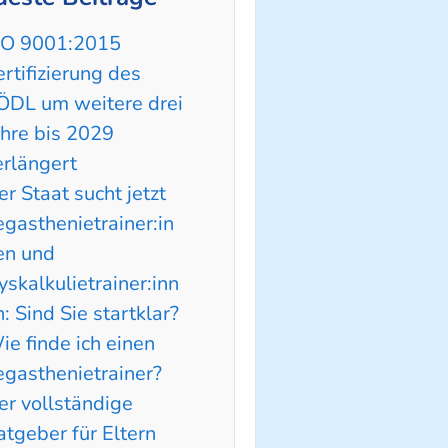
SO 9001:2015
ertifizierung des
ÖDL um weitere drei
ahre bis 2029
erlängert
er Staat sucht jetzt
egasthenietrainer:in
en und
yskalkulietrainer:inn
n: Sind Sie startklar?
ie finde ich einen
egasthenietrainer?
er vollständige
atgeber für Eltern