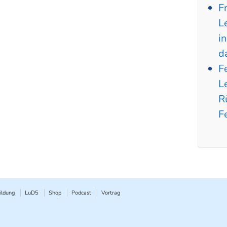
F
L
i
d
F
L
R
F
ildung
LuD5
Shop
Podcast
Vortrag