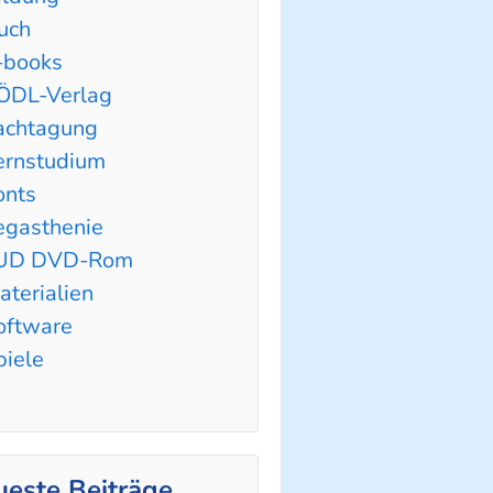
uch
-books
ÖDL-Verlag
achtagung
ernstudium
onts
egasthenie
UD DVD-Rom
aterialien
oftware
piele
este Beiträge