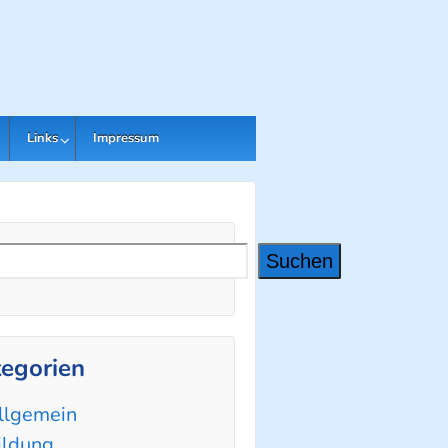
Links
Impressum
hen
Suchen
egorien
llgemein
ildung