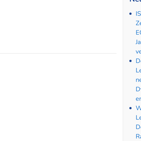
I
Z
E
J
v
D
L
n
D
e
W
L
D
R